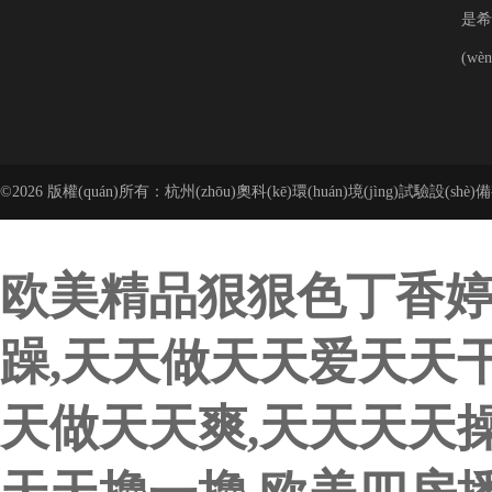
是希望
(wè
©2026 版權(quán)所有：杭州(zhōu)奧科(kē)環(huán)境(jìng)試驗設(shè)備有
公司 備案號(hào)：
欧美精品狠狠色丁香婷
躁,天天做天天爱天天
天做天天爽,天天天天操