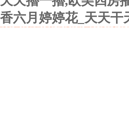
天天擼一擼,欧美四房
香六月婷婷花_天天干
欧美精品狠狠色丁香婷婷综合 国产天天综合网天天综合狠狠躁 天天做天天爱天天干 日
丁香开心婷婷伊人 日韩亚洲六月丁香六月婷婷花 天天干天天爽