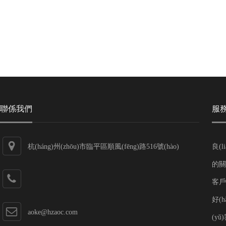
聯係我們
服務
杭(háng)州(zhōu)市臨平區順風(fēng)路516號(hào)
良(l
的關係
客戶的
好(h
aoke@hzaoc.com
(yǔ