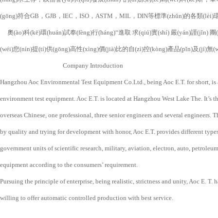
(gōng)符合GB，GJB，IEC，ISO，ASTM，MIL，DIN等標準(zhǔn)的各類(lèi)環(h
奧(ào)科(kē)環(huán)試奉(fèng)行(háng)“進取 求(qiú)實(shí) 嚴(yán)謹(jǐ
(wéi)您(nín)提(tí)供(gōng)高性(xìng)價(jià)比的自(zì)控(kòng)產品(pǐn)及(jí)
Company Introduction
Hangzhou Aoc Environmental Test Equipment Co.Ltd., being Aoc E.T. for short, is a 
environment test equipment. Aoc E.T. is located at Hangzhou West Lake The. It’s t
overseas Chinese, one professional, three senior engineers and several engineers. 
by quality and trying for development with honor, Aoc E.T. provides different
government units of scientific research, military, aviation, electron, auto, petrole
equipment according to the consumers’ requirement.
Pursuing the principle of enterprise, being realistic, strictness and unity, Aoc E. 
willing to offer automatic controlled production with best service.