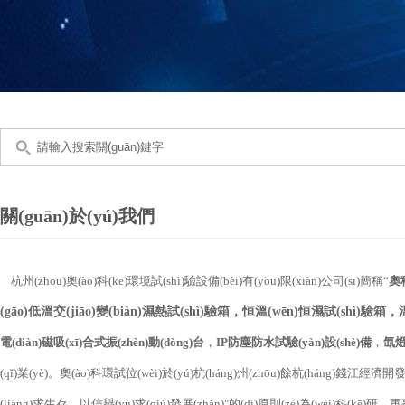
關(guān)於(yú)我們
杭州(zhōu)奧(ào)科(kē)環境試(shì)驗設備(bèi)有(yǒu)限(xiàn)公司(sī)簡稱“
奧
(gāo)低溫交(jiāo)變(biàn)濕熱試(shì)驗箱，恒溫(wēn)恒濕試(shì)驗箱，
電(diàn)磁吸(xī)合式振(zhèn)動(dòng)台
，
IP防塵防水試驗(yàn)設(shè)備
，
氙燈紫
(qǐ)業(yè)。奧(ào)科環試位(wèi)於(yú)杭(háng)州(zhōu)餘杭(háng)錢江經濟開發(
(liáng)求生存，以信譽(yù)求(qiú)發展(zhǎn)"的(dí)原則(zé)為(wéi)科(kē