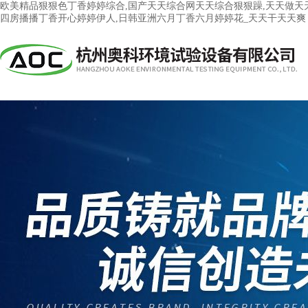
欧美精品狠狠色丁香婷婷综合,国产天天综合网天天综合狠狠躁,天天做天天
四房播播丁香开心婷婷伊人,日韩亚洲六月丁香六月婷婷花_天天干天天爽