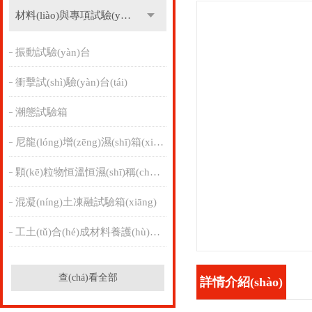
(shì)
材料(liào)與專項試驗(yàn)設(shè)備
振動試驗(yàn)台
衝擊試(shì)驗(yàn)台(tái)
潮態試驗箱
尼龍(lóng)增(zēng)濕(shī)箱(xiāng)
顆(kē)粒物恒溫恒濕(shī)稱(chēng)重係統
混凝(níng)土凍融試驗箱(xiāng)
工土(tǔ)合(hé)成材料養護(hù)箱(xiāng)
查(chá)看全部
詳情介紹(shào)