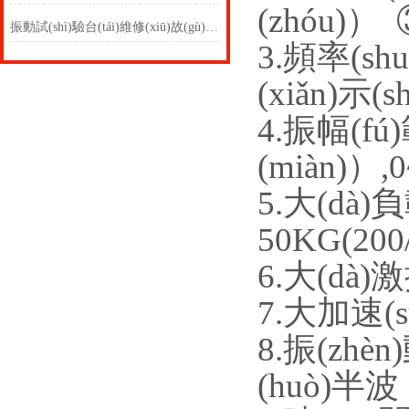
(zhóu)）
振動試(shì)驗台(tái)維修(xiū)故(gù)障處理方(fāng)法
3.頻率(shu
(xiǎn)示(s
4.振幅(fú
(miàn)）,
5.大(dà)負
50KG(20
6.大(dà)激
7.大加速(s
8.振(zhè
(huò)半