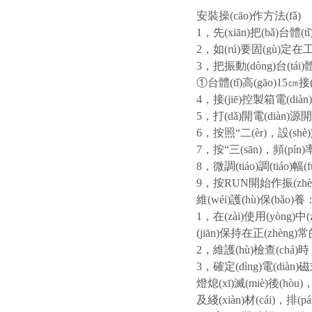
安裝操(cāo)作方法(fǎ)
1，先(xiān)把(bǎ)台體(
2，如(rú)要固(gù)定在
3，把振動(dòng)台(tái)體
①台體(tǐ)高(gāo)15㎝接(
4，接(jiē)控製箱電(diàn
5，打(dǎ)開電(diàn)
6，按照“二(èr)，設(shè)定
7，按“三(sān)，頻(pín)率
8，微調(tiáo)調(tiáo)幅
9，按RUN開始作振(zhè
維(wéi)護(hù)保(bǎo)養
1，在(zài)使用(yòng)中(
(jiān)保持在正(zhèng
2，維護(hù)檢查(chá)時
3，確定(dìng)電(diàn)磁
燈熄(xī)滅(miè)後(hòu)
及綫(xiàn)材(cái)，排(