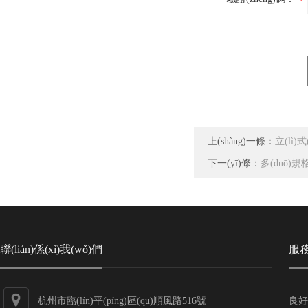
上(shàng)一條：
立(lì)式
下一(yī)條：
多(duō)規格
聯(lián)係(xì)我(wǒ)們
服
杭州市臨(lín)平(píng)區(qū)順風路516號
良好的