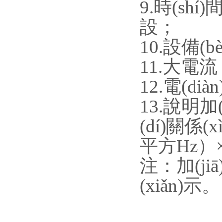
9.時(shí
設；
10.設備(b
11.大電流
12.電(di
13.說明加
(dí)關係(x
平方Hz）×
注：加(ji
(xiǎn)示。