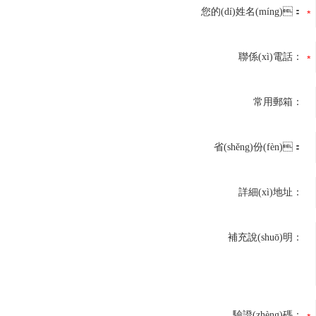
您的(dí)姓名(míng)：
聯係(xì)電話：
常用郵箱：
省(shěng)份(fèn)：
詳細(xì)地址：
補充說(shuō)明：
驗證(zhèng)碼：