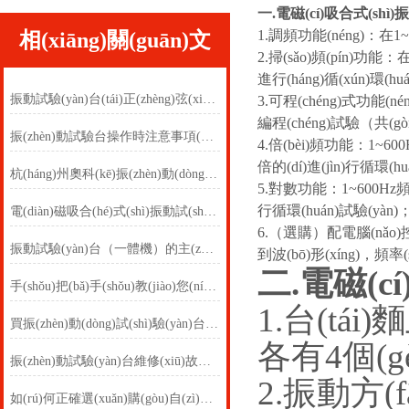
一.
電磁(cí)吸合式(shì)振
1.調頻功能(néng)：在1~6
相(xiāng)關(guān)文
2.掃(sǎo)頻(pín)功能：
進行(háng)循(xún)環(
(wén)章(zhāng)
振動試驗(yàn)台(tái)正(zhèng)弦(xián)振動(dòng)與(yǔ)隨機振(zhèn)動的區別
3.可程(chéng)式功能(nén
編程(chéng)試驗（共(g
振(zhèn)動試驗台操作時注意事項(xiàng)
4.倍(bèi)頻功能：1~60
倍的(dí)進(jìn)行循環(h
杭(háng)州奧科(kē)振(zhèn)動(dòng)試(shì)驗(yàn)台(tái)振幅調節方法
5.對數功能：1~600Hz頻率
行循環(huán)試驗(yàn)
電(diàn)磁吸合(hé)式(shì)振動試(shì)驗台的簡介
6.（選購）配電腦(nǎo)控製(
振動試驗(yàn)台（一體機）的主(zhǔ)要功能
到波(bō)形(xíng)，頻率(
二.
電磁(cí
手(shǒu)把(bǎ)手(shǒu)教(jiào)您(nín)安裝(zhuāng)振動試驗(yàn)台(tái)
1.台(tái
買振(zhèn)動(dòng)試(shì)驗(yàn)台 五大 要(yào)訣 變靈人
各有4個(gè
振(zhèn)動試驗(yàn)台維修(xiū)故障指引
2.振動方(
如(rú)何正確選(xuǎn)購(gòu)自(zì)身(shēn)需(xū)要(yào)的(dí)振動(dòng)試(shì)驗(yàn)台(tái)