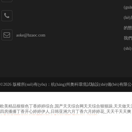
(gu
(kè
的態(
aoke@hzaoc.com
我們交
(sh
©2026 版權所(suǒ)有(yǒu)：杭(háng)州奧科環境試驗設(shè)備(bèi)有限公(
(bèi)案(àn)號：
欧美精品狠狠色丁香婷婷综合,国产天天综合网天天综合狠狠躁,天天做天天
四房播播丁香开心婷婷伊人,日韩亚洲六月丁香六月婷婷花_天天干天天爽
欧美精品狠狠色丁香婷婷综合 国产天天综合网天天综合狠狠躁 天天做天天爱天天干 日
丁香开心婷婷伊人 日韩亚洲六月丁香六月婷婷花 天天干天天爽