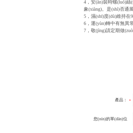
4，安(ān)裝時螺(luó)絲(s
象(xiàng)。是(shì)否通
5，濕(shī)度(dù)維持在
6，運(yùn)轉中有無異常聲音(
7，敬(jìng)請定期做(z
產品：
您(nín)的單(dān)位
(wèi)：